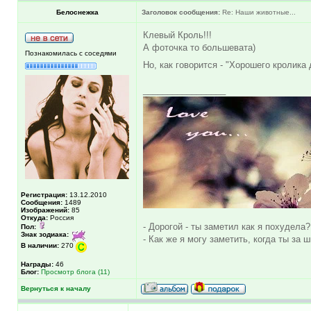
Белоснежка
Заголовок сообщения:
Re: Наши животные...
Клевый Кроль!!!
А фоточка то большевата)
Познакомилась с соседями
Но, как говорится - "Хорошего кролика
_________________
Регистрация:
13.12.2010
Сообщения:
1489
Изображений:
85
Откуда:
Россия
- Дорогой - ты заметил как я похудела?
Пол:
Знак зодиака:
- Как же я могу заметить, когда ты за 
В наличии:
270
Награды:
46
Блог:
Просмотр блога (11)
Вернуться к началу