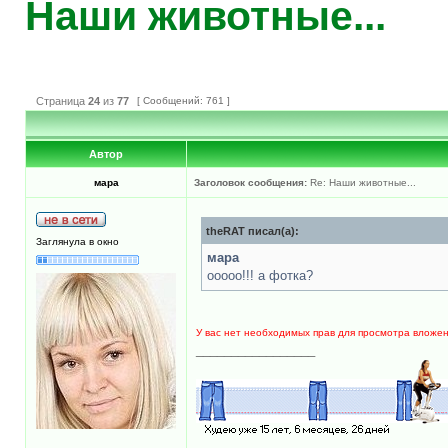
Наши животные...
Страница
24
из
77
[ Сообщений: 761 ]
Автор
мара
Заголовок сообщения:
Re: Наши животные...
theRAT писал(а):
Заглянула в окно
мара
ооооо!!! а фотка?
У вас нет необходимых прав для просмотра вложе
_________________