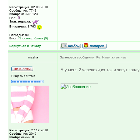
Регистрация:
02.03.2010
Сообщения:
7741
Изображений:
123
Пол:
Знак зодиака:
В наличии:
3,763
Награды:
80
Блог:
Просмотр блога (0)
Вернуться к началу
masha
Заголовок сообщения:
Re: Наши животные...
А у меня 2 черепахи,их так и завут кап
Я здесь обитаю
_________________
Регистрация:
27.12.2010
Сообщения:
2042
Изображений:
0