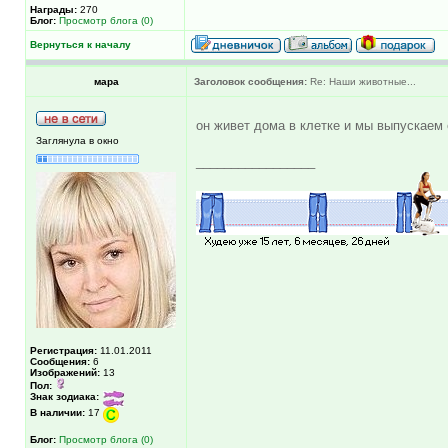
Награды:
270
Блог:
Просмотр блога (0)
Вернуться к началу
мара
Заголовок сообщения:
Re: Наши животные...
он живет дома в клетке и мы выпускаем
Заглянула в окно
_________________
Регистрация:
11.01.2011
Сообщения:
6
Изображений:
13
Пол:
Знак зодиака:
В наличии:
17
Блог:
Просмотр блога (0)