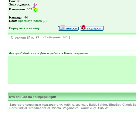
Пол:
Знак зодиака:
В наличии:
603
Награды:
44
Блог:
Просмотр блога (0)
Вернуться к началу
Страница
24
из
77
[ Сообщений: 761 ]
Форум Calorizator
»
Дом и работа
»
Наши зверушки
Кто сейчас на конференции
Зарегистрированные пользователи: Алёнка светлая,
BaiduSpider
,
BingBot
,
ClaudeBo
SerpStatBot
,
TrendictionBot
, Vineta, Vogorodica,
YandexBot
, Яна WELL