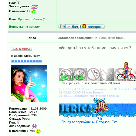
Пол:
Знак зодиака:
В наличии:
17
Блог:
Просмотр блога (0)
Вернуться к началу
jerica
Заголовок сообщения:
Re: Наши животные...
обалдеть! он у тебя дома прям живет?
Я давно здесь живу
_________________
20.01.10-04.11.11 жил Булчонок... 22.01.12-14.12.1
13.08.99-04.05.13 жил Бимыч
01.10.17-настоящее время живет Муська
Регистрация:
31.03.2009
Сообщения:
12177
Изображений:
236
Откуда:
Россия
Пол:
Знак зодиака:
В наличии:
6,704