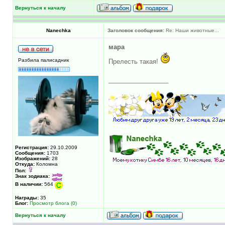
Вернуться к началу
Nanechka
Заголовок сообщения:
Re: Наши животные...
мара
Разбила палисадник
Прелесть такая!
_________________
Регистрация:
29.10.2009
Сообщения:
1703
Изображений:
28
Откуда:
Коломна
Пол:
Знак зодиака:
В наличии:
564
Награды:
35
Блог:
Просмотр блога (0)
Вернуться к началу