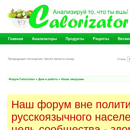
Главная
Анализаторы
Продукты
Рецепты
Витам
Предыдущее посещение: менее минуты назад
Стиль:
Форум Calorizator
»
Дом и работа
»
Наши зверушки
Наш форум вне полити
русскоязычного насел
цель сообщества - здо