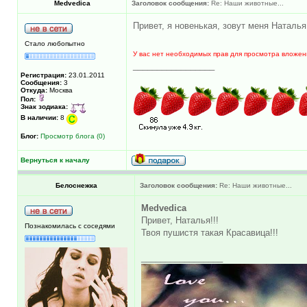
Medvedica
Заголовок сообщения:
Re: Наши животные...
Привет, я новенькая, зовут меня Наталь
Стало любопытно
У вас нет необходимых прав для просмотра вложен
_________________
Регистрация:
23.01.2011
Сообщения:
3
Откуда:
Москва
Пол:
Знак зодиака:
В наличии:
8
Блог:
Просмотр блога (0)
Вернуться к началу
Белоснежка
Заголовок сообщения:
Re: Наши животные...
Medvedica
Привет, Наталья!!!
Познакомилась с соседями
Твоя пушистя такая Красавица!!!
_________________