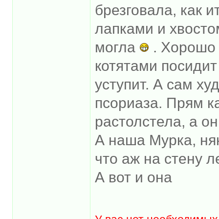
брезговала, как и
лапками и хвосто
могла
. Хорошо 
котятами посидит
уступит. А сам ху
псориаза. Прям к
растолстела, а о
А наша Мурка, нян
что аж на стену л
А вот и она