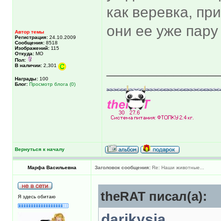
как веревка, пр
они ее уже пару
Автор темы
Регистрация:
24.10.2009
Сообщения:
8518
Изображений:
115
Откуда:
МО
Пол:
_____________
В наличии:
2,301
Награды:
100
Блог:
Просмотр блога (0)
Вернуться к началу
Марфа Васильевна
Заголовок сообщения:
Re: Наши животные...
theRAT писал(а):
Я здесь обитаю
darikysia