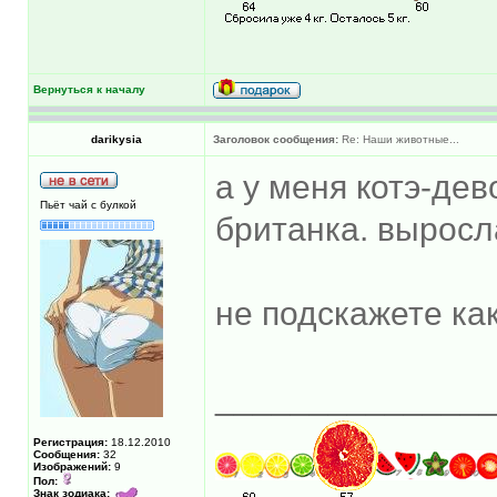
Вернуться к началу
darikysia
Заголовок сообщения:
Re: Наши животные...
а у меня котэ-дев
Пьёт чай с булкой
британка. выросл
не подскажете ка
______________
Регистрация:
18.12.2010
Сообщения:
32
Изображений:
9
Пол:
Знак зодиака: