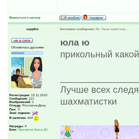
Вернуться к началу
sappfire
Заголовок сообщения:
Re: Наши животные...
юла ю
Обзавелась друзьями
прикольный како
______________
Лучше всех следя
Регистрация:
15.11.2010
шахматистки
Сообщения:
112
Изображений:
1
Откуда:
Ростов-на-Дону
Пол:
Знак зодиака:
В наличии:
444
Награды:
9
Блог:
Просмотр блога (0)