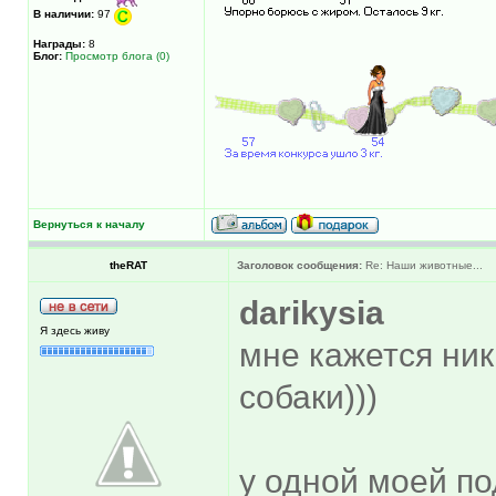
В наличии:
97
Награды:
8
Блог:
Просмотр блога (0)
Вернуться к началу
theRAT
Заголовок сообщения:
Re: Наши животные...
darikysia
Я здесь живу
мне кажется ника
собаки)))
у одной моей по