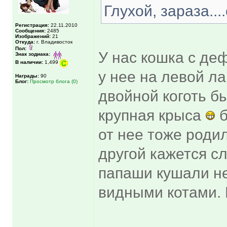
Глухой, зараза...
Регистрация:
22.11.2010
Сообщения:
2485
Изображений:
21
Откуда:
г. Владивосток
Пол:
У нас кошка с де
Знак зодиака:
В наличии:
1,499
у нее на левой л
Награды:
90
Блог:
Просмотр блога (0)
двойной коготь бы
крупная крыса
б
от нее тоже родил
другой кажется сл
папаши кушали не
видными котами. 