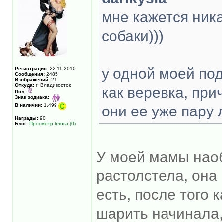
мне кажется никак
собаки)))
у одной моей под
Регистрация:
22.11.2010
Сообщения:
2485
Изображений:
21
Откуда:
г. Владивосток
как веревка, при
Пол:
Знак зодиака:
В наличии:
1,499
они ее уже пару 
Награды:
90
Блог:
Просмотр блога (0)
У моей мамы наоб
растолстела, она
есть, после того 
шарить начинала,