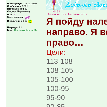
Регистрация:
05.12.2010
Сообщения:
5381
Изображений:
33
Откуда:
Череповец
Пол:
Знак зодиака:
Я пойду нал
В наличии:
2,033
Награды:
81
направо. Я в
Блог:
Просмотр блога (0)
право…
Цели:
113-108
108-105
105-100
100-95
95-90
90-85