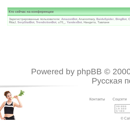
Кто сейчас на конференции
Зарегистрированные пользователи:
AmazonBot
, Ananormary,
BaiduSpider
,
BingBot
,
C
RitaJ,
SerpStatBot
,
TrendictionBot
, u70_,
YandexBot
, Нандита, Тавлани
Powered by
phpBB
© 2000
Русская 
Контакты
Соцсети
© Cal