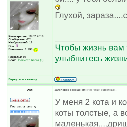
Глухой, зараза...
______________
Регистрация:
10.02.2010
Сообщения:
474
Изображений:
18
Чтобы жизнь вам 
Пол:
В наличии:
1,190
улыбнитесь жизни
Награды:
10
Блог:
Просмотр блога (0)
Вернуться к началу
Asя
Заголовок сообщения:
Re: Наши животные...
У меня 2 кота и ко
Поставила палатку
коты толстые, а во
маленькая....дри