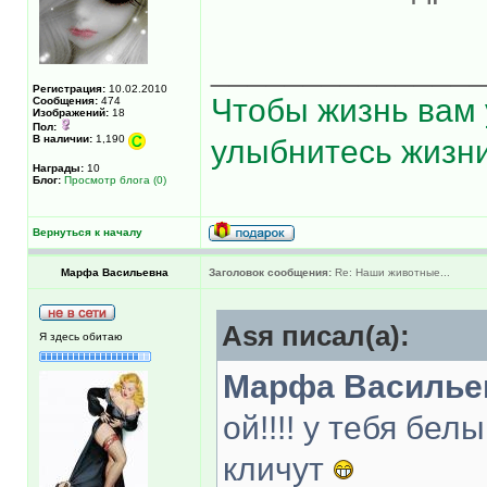
______________
Регистрация:
10.02.2010
Чтобы жизнь вам 
Сообщения:
474
Изображений:
18
Пол:
В наличии:
1,190
улыбнитесь жизни
Награды:
10
Блог:
Просмотр блога (0)
Вернуться к началу
Марфа Васильевна
Заголовок сообщения:
Re: Наши животные...
Asя писал(а):
Я здесь обитаю
Марфа Василье
ой!!!! у тебя бе
кличут