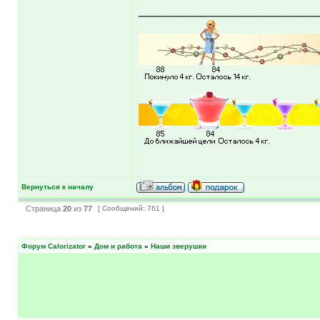
______________
Вернуться к началу
Страница
20
из
77
[ Сообщений: 761 ]
Форум Calorizator
»
Дом и работа
»
Наши зверушки