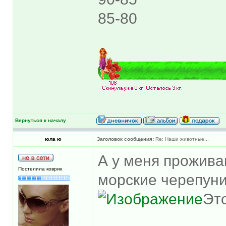
85-80
Вернуться к началу
юла ю
Заголовок сообщения:
Re: Наши животные...
А у меня прожива
Постелила коврик
морские черепун
Эт