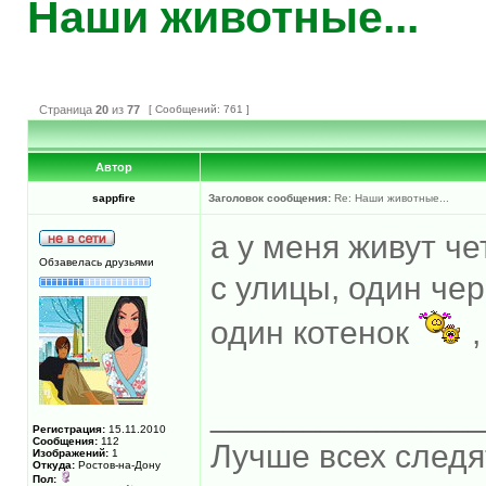
Наши животные...
Страница
20
из
77
[ Сообщений: 761 ]
Автор
sappfire
Заголовок сообщения:
Re: Наши животные...
а у меня живут ч
Обзавелась друзьями
с улицы, один че
один котенок
,
______________
Регистрация:
15.11.2010
Сообщения:
112
Лучше всех следя
Изображений:
1
Откуда:
Ростов-на-Дону
Пол: