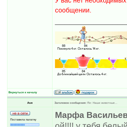
У вас нет необходимых
сообщении.
______________
Вернуться к началу
Asя
Заголовок сообщения:
Re: Наши животные...
Марфа Василье
Поставила палатку
ой!!!! у тебя бел