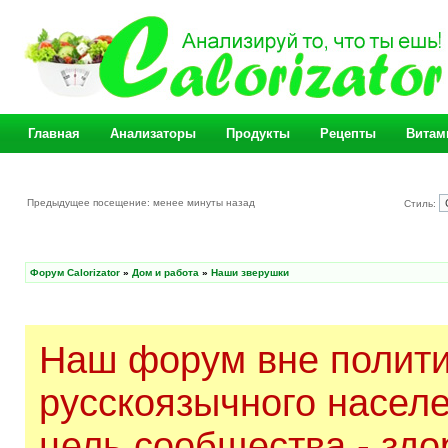
Главная
Анализаторы
Продукты
Рецепты
Витам
Предыдущее посещение: менее минуты назад
Стиль:
Форум Calorizator
»
Дом и работа
»
Наши зверушки
Наш форум вне полити
русскоязычного насел
цель сообщества - здо