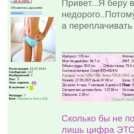
Привет...Я беру 
Обзавелась друзьями
недорого..Потому
а переплачивать
______________
Регистрация:
22.07.2013
Сообщения:
147
Изображений:
3
Пол:
Знак зодиака:
В наличии:
4
Награды:
7
Блог:
Просмотр блога (10)
Сколько бы не по
лишь цифра ЭТО