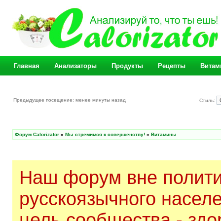
Главная
Анализаторы
Продукты
Рецепты
Витам
Предыдущее посещение: менее минуты назад
Стиль:
Форум Calorizator
»
Мы стремимся к совершенству!
»
Витамины
Наш форум вне полити
русскоязычного насел
цель сообщества - здо