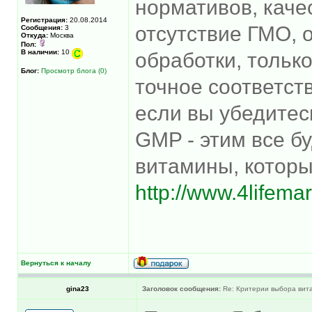
нормативов, каче
Регистрация:
20.08.2014
отсутствие ГМО, 
Сообщения:
3
Откуда:
Москва
Пол:
В наличии:
10
обработки, тольк
Блог:
Просмотр блога (0)
точное соответст
если вы убедитес
GMP - этим все бу
витамины, которы
http://www.4lifemar
Вернуться к началу
gina23
Заголовок сообщения:
Re: Критерии выбора вит