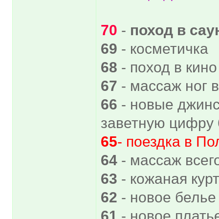
70
-
поход в сау
69
- косметичка
68
- поход в кино
67
- массаж ног 
66
- новые джинс
заветную цифру 6!
65
- поездка в П
64
- массаж всег
63
- кожаная кур
62
- новое белье
61
- новое плать