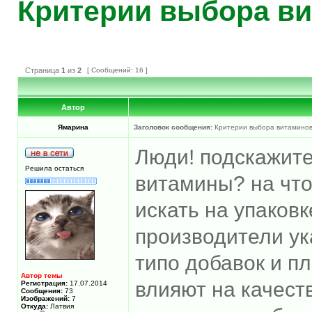
Критерии выбора в
Страница
1
из
2
[ Сообщений: 16 ]
Автор
Ямарина
Заголовок сообщения:
Критерии выбора витамино
Люди! подскажите
Решила остаться
витамины? на что
искать на упаков
производители ук
типо добавок и п
Автор темы
влияют на качест
Регистрация:
17.07.2014
Сообщения:
73
Изображений:
7
Откуда:
Латвия