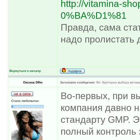
http://vitamina-sh
0%BA%D1%81
Правда, сама ста
надо пролистать 
Вернуться к началу
Оксана Dfhn
Заголовок сообщения:
Re: Критерии выбора витам
Во-первых, при в
Стало любопытно
компания давно н
стандарту GMP. Э
полный контроль