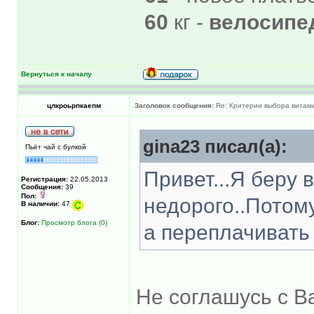
60
кг -
велосипе
Вернуться к началу
цлкроьрпкаепм
Заголовок сообщения:
Re: Критерии выбора витам
gina23 писал(а):
Пьёт чай с булкой
Привет...Я беру 
Регистрация:
22.05.2013
Сообщения:
39
Пол:
недорого..Потому
В наличии:
47
Блог:
Просмотр блога (0)
а переплачивать
Не соглашусь с В