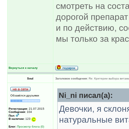
смотреть на сост
дорогой препарат
и по действию, с
мы только за крас
Вернуться к началу
Soul
Заголовок сообщения:
Re: Критерии выбора витам
Ni_ni писал(а):
Обзавёлся друзьями
Девочки, я склон
Регистрация:
21.07.2015
Сообщения:
104
Пол:
натуральные вит
В наличии:
123
Блог:
Просмотр блога (0)