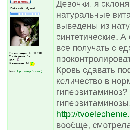
Девочки, я склон
Пьёт чай с булкой
натуральные вита
выведены из нату
синтетические. А
все получать с ед
Регистрация:
30.11.2015
проконтролироват
Сообщения:
32
Пол:
В наличии:
44
Кровь сдавать по
Блог:
Просмотр блога (0)
количество в норм
гипервитаминоз? 
гипервитаминозы,
http://tvoelechenie
вообще, смотрела