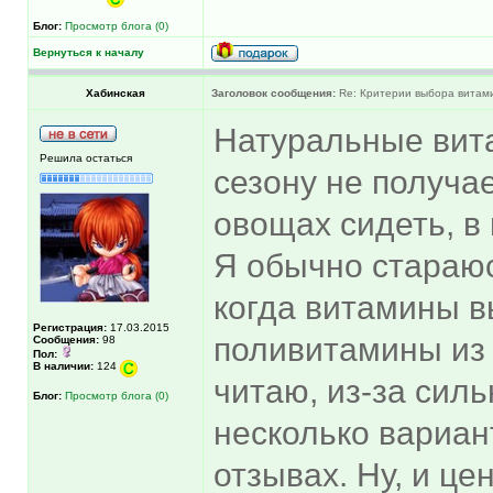
Блог:
Просмотр блога (0)
Вернуться к началу
Хабинская
Заголовок сообщения:
Re: Критерии выбора витам
Натуральные вита
Решила остаться
сезону не получа
овощах сидеть, в
Я обычно стараюс
когда витамины в
Регистрация:
17.03.2015
поливитамины из 
Сообщения:
98
Пол:
В наличии:
124
читаю, из-за сил
Блог:
Просмотр блога (0)
несколько вариан
отзывах. Ну, и цен