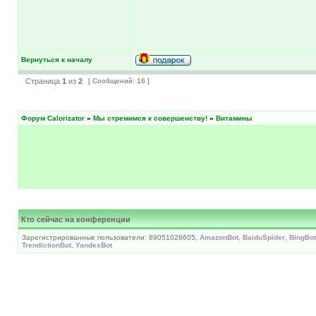
Вернуться к началу
Страница
1
из
2
[ Сообщений: 16 ]
Форум Calorizator
»
Мы стремимся к совершенству!
»
Витамины
Кто сейчас на конференции
Зарегистрированные пользователи: 89051028605,
AmazonBot
,
BaiduSpider
,
BingBot
TrendictionBot
,
YandexBot