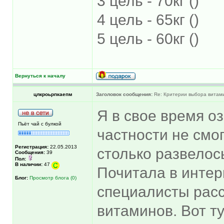
3 цель - 70кг ()
4 цель - 65кг ()
5 цель - 60кг ()
Вернуться к началу
цлкроьрпкаепм
Заголовок сообщения:
Re: Критерии выбора витам
Я в свое время о
Пьёт чай с булкой
частности не смо
Регистрация:
22.05.2013
столько развелось
Сообщения:
39
Пол:
В наличии:
47
Почитала в интер
Блог:
Просмотр блога (0)
специалисты рас
витаминов. Вот ту