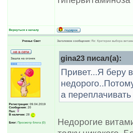
Вернуться к началу
Ученье Свет
Заголовок сообщения:
Re: Критерии выбора витам
gina23 писал(а):
Зашла на огонек
Привет...Я беру 
недорого..Потому
а переплачивать
Регистрация:
09.04.2019
Сообщения:
20
Пол:
В наличии:
28
Недорогие витами
Блог:
Просмотр блога (0)