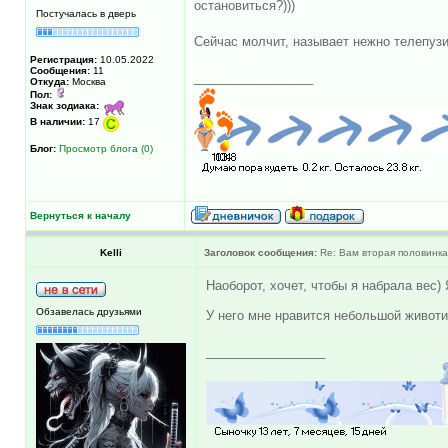
остановиться?)))
Постучалась в дверь
Сейчас молчит, называет нежно телепузик
Регистрация:
10.05.2022
Сообщения:
11
_________________
Откуда:
Москва
Пол:
Знак зодиака:
В наличии:
17
Блог:
Просмотр блога (0)
Вернуться к началу
Kelli
Заголовок сообщения:
Re: Вам вторая половинка
Наоборот, хочет, чтобы я набрала вес) 
Обзавелась друзьями
У него мне нравится небольшой животи
_________________