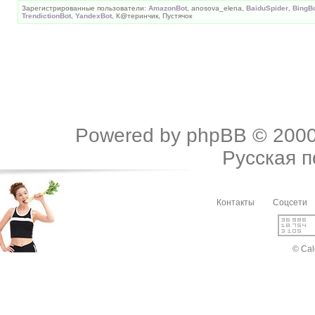
Зарегистрированные пользователи:
AmazonBot
, anosova_elena,
BaiduSpider
,
BingB
TrendictionBot
,
YandexBot
, К@теринчик, Пустячок
Powered by
phpBB
© 2000
Русская 
Контакты
Соцсети
© Cal