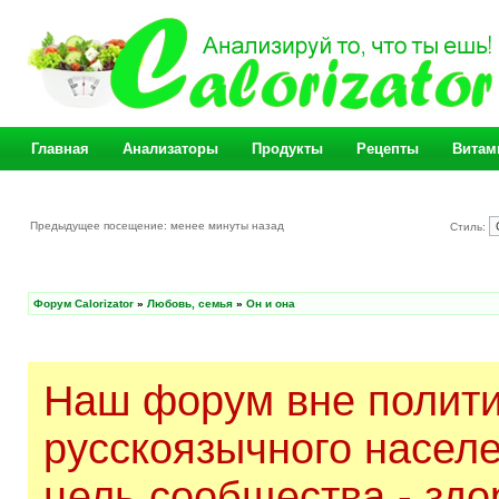
Главная
Анализаторы
Продукты
Рецепты
Витам
Предыдущее посещение: менее минуты назад
Стиль:
Форум Calorizator
»
Любовь, семья
»
Он и она
Наш форум вне полити
русскоязычного насел
цель сообщества - здо