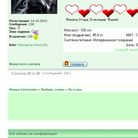
Регистрация:
14.10.2012
Сообщения:
138
Пол:
Знак зодиака:
В наличии:
130
Блог:
Просмотр блога (0)
Вернуться к началу
Страница
10
из
10
[ Сообщений: 100 ]
Форум Calorizator
»
Любовь, семья
»
Он и она
Кто сейчас на конференции