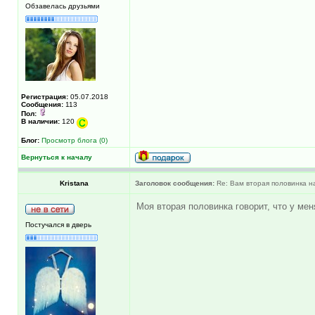
Обзавелась друзьями
Регистрация:
05.07.2018
Сообщения:
113
Пол:
В наличии:
120
Блог:
Просмотр блога (0)
Вернуться к началу
Kristana
Заголовок сообщения:
Re: Вам вторая половинка на
Моя вторая половинка говорит, что у мен
Постучался в дверь