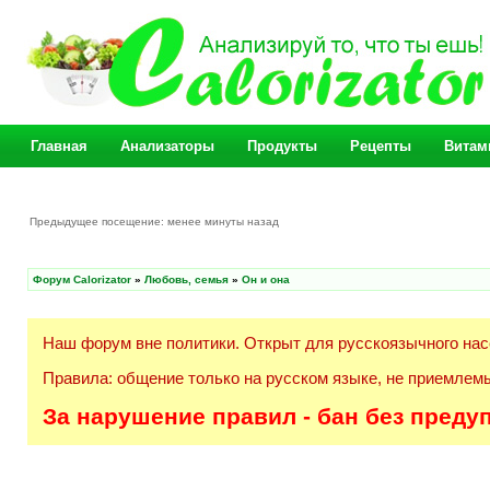
Главная
Анализаторы
Продукты
Рецепты
Витам
Предыдущее посещение: менее минуты назад
Форум Calorizator
»
Любовь, семья
»
Он и она
Наш форум вне политики. Открыт для русскоязычного нас
Правила: общение только на русском языке, не приемлемы
За нарушение правил - бан без преду