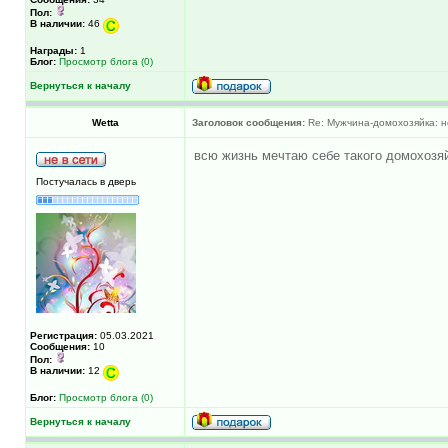
Пол:
В наличии:
46
Награды:
1
Блог:
Просмотр блога (0)
Вернуться к началу
Wetta
Заголовок сообщения:
Re: Мужчина-домохозяйка: н
всю жизнь мечтаю себе такого домохозяй
Постучалась в дверь
Регистрация:
05.03.2021
Сообщения:
10
Пол:
В наличии:
12
Блог:
Просмотр блога (0)
Вернуться к началу