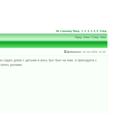
На страницу
Пред.
1
,
2
,
3
,
4
,
5
,
6
След.
Пред. тема
|
След. тема
Добавлено:
12 сен 2020, 11:10
он сидел дома с детьми и весь быт был на нем, я приходила с
 опять ролями