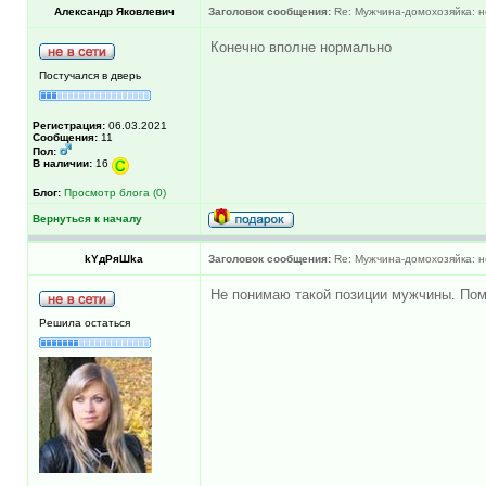
Александр Яковлевич
Заголовок сообщения:
Re: Мужчина-домохозяйка: н
Конечно вполне нормально
Постучался в дверь
Регистрация:
06.03.2021
Сообщения:
11
Пол:
В наличии:
16
Блог:
Просмотр блога (0)
Вернуться к началу
kYдРяШkа
Заголовок сообщения:
Re: Мужчина-домохозяйка: н
Не понимаю такой позиции мужчины. Помо
Решила остаться