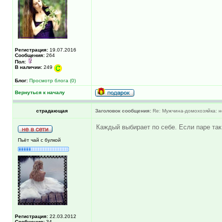
Регистрация:
19.07.2016
Сообщения:
264
Пол:
В наличии:
249
Блог:
Просмотр блога (0)
Вернуться к началу
страдающая
Заголовок сообщения:
Re: Мужчина-домохозяйка: н
Каждый выбирает по себе. Если паре так
Пьёт чай с булкой
Регистрация:
22.03.2012
Сообщения:
34