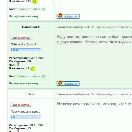
В наличии:
249
Блог:
Просмотр блога (0)
Вернуться к началу
GalchonokX
Заголовок сообщения:
Re: Мужчина-домохозяйка: н
буду честна, мне не нравится быть домох
о двух концах. Кстати, есть такие мужчи
Пьёт чай с булкой
Регистрация:
04.06.2020
Сообщения:
39
Пол:
В наличии:
41
Блог:
Просмотр блога (0)
Вернуться к началу
Satti
Заголовок сообщения:
Re: Мужчина-домохозяйка: н
Не вижу ничего плохого, мечтаю, чтоб м
Постучалась в дверь
Регистрация:
10.10.2020
Сообщения:
13