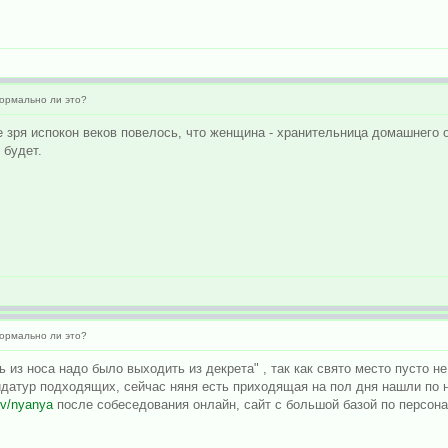
ормально ли это?
е зря испокон веков повелось, что женщина - хранительница домашнего о
 будет.
ормально ли это?
ь из носа надо было выходить из декрета" , так как свято место пусто 
идатур подходящих, сейчас няня есть приходящая на пол дня нашли по 
ov/nyanya
после собеседования онлайн, сайт с большой базой по персон