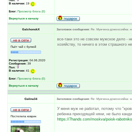
Пол:
В наличии:
19
Блог:
Просмотр блога (0)
Вернуться к началу
GalchonokX
Заголовок сообщения:
Re: Мужчина-домохозяйка: н
все-таки это не совсем мужское дело - н
хозяйству, то ничего в этом страшного не
Пьёт чай с булкой
Регистрация:
04.06.2020
Сообщения:
39
Пол:
В наличии:
41
Блог:
Просмотр блога (0)
Вернуться к началу
Galina34
Заголовок сообщения:
Re: Мужчина-домохозяйка: н
У меня муж не работал, потому что "кров
ребенка приходящей няни, не было канд
Постелила коврик
https://7hands.com/moskva/poisk-rabotnik