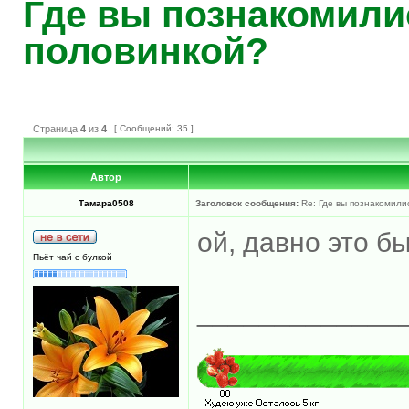
Где вы познакомили
половинкой?
Страница
4
из
4
[ Сообщений: 35 ]
Автор
Тамара0508
Заголовок сообщения:
Re: Где вы познакомили
ой, давно это б
Пьёт чай с булкой
_____________