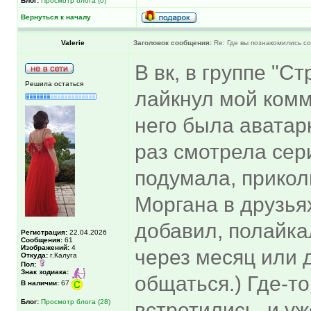
Блог:
Просмотр блога (0)
Вернуться к началу
Valerie
Заголовок сообщения:
Re: Где вы познакомились с
В вк, в группе "
Решила остаться
лайкнул мой комме
него была аватарк
раз смотрела сер
подумала, прикол
Моргана в друзья
добавил, полайкал
Регистрация:
22.04.2026
Сообщения:
61
Изображений:
4
через месяц или 
Откуда:
г.Калуга
Пол:
Знак зодиака:
общаться.) Где-т
В наличии:
67
Блог:
Просмотр блога (28)
встретились, и уж