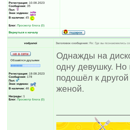
Регистрация:
10.08.2023
Сообщения:
35
Пол:
Знак зодиака:
В наличии:
45
Блог:
Просмотр блога (0)
Вернуться к началу
vodyanoi
Заголовок сообщения:
Re: Где вы познакомились с
Однажды на диско
Обзавёлся друзьями
одну девушку. Но 
Регистрация:
19.08.2023
подошёл к другой
Сообщения:
178
Пол:
Знак зодиака:
женой.
В наличии:
46
Награды:
1
Блог:
Просмотр блога (0)
______________