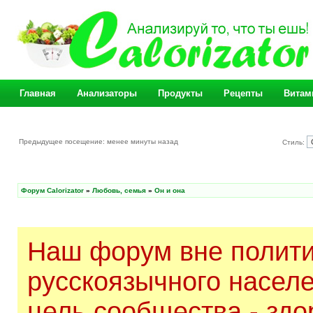
Главная
Анализаторы
Продукты
Рецепты
Витам
Предыдущее посещение: менее минуты назад
Стиль:
Форум Calorizator
»
Любовь, семья
»
Он и она
Наш форум вне полити
русскоязычного насел
цель сообщества - здо