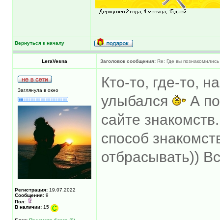
Вернуться к началу
LeraVesna
Заголовок сообщения:
Re: Где вы познакомились
Кто-то, где-то, н
Заглянула в окно
улыбался
А по
сайте знакомств.
способ знакомств
отбрасывать)) В
Регистрация:
19.07.2022
Сообщения:
9
Пол:
В наличии:
15