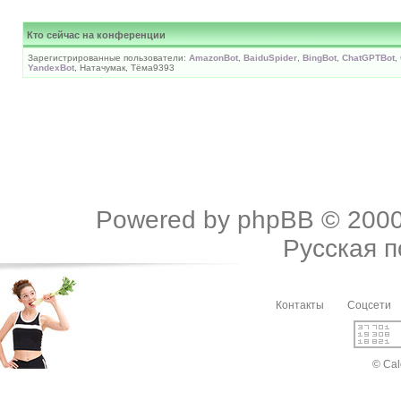
Кто сейчас на конференции
Зарегистрированные пользователи:
AmazonBot
,
BaiduSpider
,
BingBot
,
ChatGPTBot
,
YandexBot
, Натачумак, Тëма9393
Powered by
phpBB
© 2000
Русская 
Контакты
Соцсети
© Cal