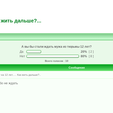
 жить дальше?...
А вы бы стали ждать мужа из тюрьмы 12 лет?
Да
20%
[ 2 ]
Нет
80%
[ 8 ]
Всего голосов : 10
Сообщение
а 12 лет..... Как жить дальше?..
бо не ждать