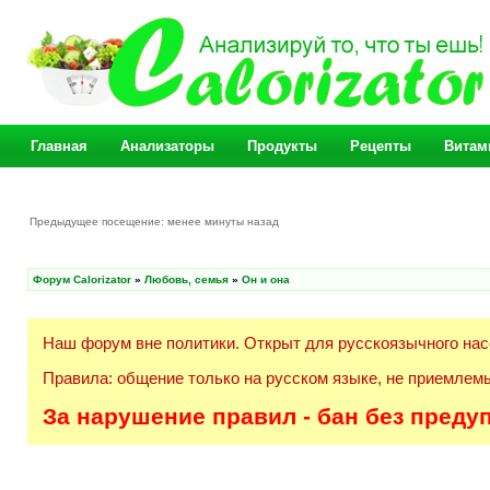
Главная
Анализаторы
Продукты
Рецепты
Витам
Предыдущее посещение: менее минуты назад
Форум Calorizator
»
Любовь, семья
»
Он и она
Наш форум вне политики. Открыт для русскоязычного нас
Правила: общение только на русском языке, не приемлемы
За нарушение правил - бан без преду