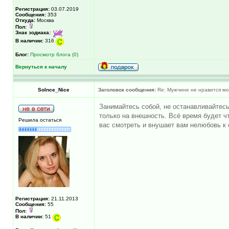
Регистрация:
03.07.2019
Сообщения:
353
Откуда:
Москва
Пол:
Знак зодиака:
В наличии:
316
Блог:
Просмотр блога (0)
Вернуться к началу
Solnce_Nice
Заголовок сообщения:
Re: Мужчине не нравится моя
Занимайтесь собой, не останавливайтесь.
только на внешность. Всё время будет чт
Решила остаться
вас смотреть и внушает вам нелюбовь к с
Регистрация:
21.11.2013
Сообщения:
55
Пол:
В наличии:
51