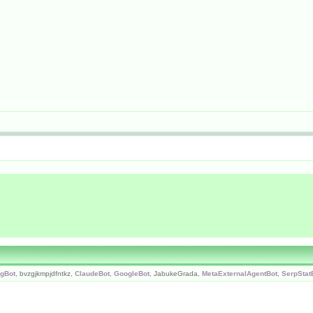
ngBot
, bvzgjkmpjdfntkz,
ClaudeBot
,
GoogleBot
, JabukeGrada,
MetaExternalAgentBot
,
SerpStat