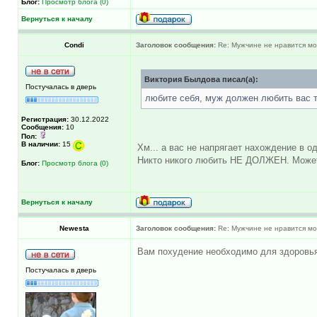
Блог:
Просмотр блога (0)
Вернуться к началу
Condi
Заголовок сообщения:
Re: Мужчине не нравится моя
Виктория Былдова писал(а):
Постучалась в дверь
любите себя, муж должен любить вас та
Регистрация:
30.12.2022
Сообщения:
10
Пол:
В наличии:
15
Хм... а вас не напрягает нахождение в 
Никто никого любить НЕ ДОЛЖЕН. Может, х
Блог:
Просмотр блога (0)
Вернуться к началу
Newesta
Заголовок сообщения:
Re: Мужчине не нравится моя
Вам похудение необходимо для здоровья 
Постучалась в дверь