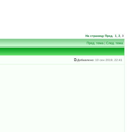
На страницу
Пред.
1
,
2
,
3
Пред. тема
|
След. тема
Добавлено:
10 сен 2019, 22:41