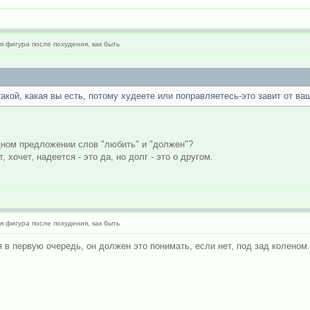
 фигура после похудения, как быть
кой, какая вы есть, потому худеете или поправляетесь-это завит от ваш
одном предложении слов "любить" и "должен"?
очет, надеется - это да, но долг - это о другом.
 фигура после похудения, как быть
в первую очередь, он должен это понимать, если нет, под зад коленом.