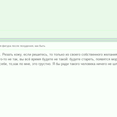
 фигура после похудения, как быть
 Резать кожу, если решитесь, то только из своего собственного желания
о-то не так, вы всё время будете не такой: будете стареть, появятся м
ебе, то,как по мне, это грустно. Я бы ради такого человека ничего не ш