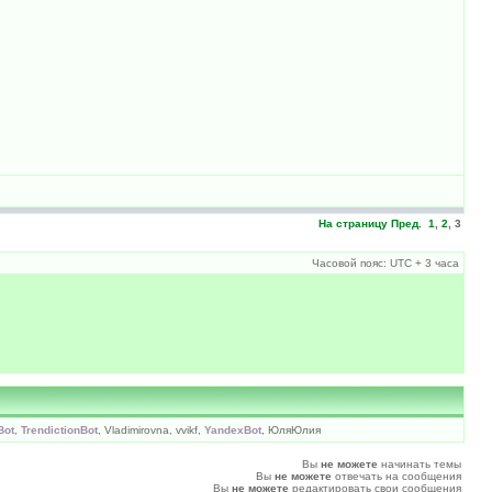
На страницу
Пред.
1
,
2
,
3
Часовой пояс: UTC + 3 часа
Bot
,
TrendictionBot
, Vladimirovna, vvikf,
YandexBot
, ЮляЮлия
Вы
не можете
начинать темы
Вы
не можете
отвечать на сообщения
Вы
не можете
редактировать свои сообщения