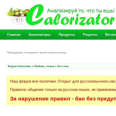
Главная
Анализаторы
Продукты
Рецепты
Витам
Предыдущее посещение: менее минуты назад
Форум Calorizator
»
Любовь, семья
»
Он и она
Наш форум вне политики. Открыт для русскоязычного нас
Правила: общение только на русском языке, не приемлемы
За нарушение правил - бан без преду