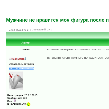
Мужчине не нравится моя фигура после п
Страница
3
из
3
[ Сообщений: 27 ]
Автор
arinao
Заголовок сообщения:
Re: Мужчине не нравится моя
ну значит стоит немного поправиться. ес
Обзавелась друзьями
Регистрация:
28.12.2015
Сообщения:
133
Пол:
В наличии:
148