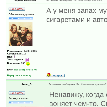
Карина Иншакова
Заголовок сообщения:
Re: Чем пахнут мужчины?
А у меня запах м
Обзавелась друзьями
сигаретами и авт
Регистрация:
14.09.2016
Сообщения:
118
Пол:
Знак зодиака:
В наличии:
138
Блог:
Просмотр блога (0)
Вернуться к началу
Annet_O
Заголовок сообщения:
Re: Чем пахнут мужчины?
Ненавижу, когда 
Заглянула в окно
воняет чем-то. 