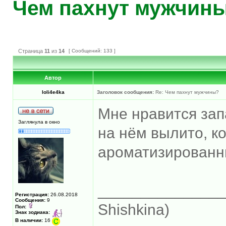
Чем пахнут мужчин
Страница
11
из
14
[ Сообщений: 133 ]
Автор
loli4e4ka
Заголовок сообщения:
Re: Чем пахнут мужчины?
Мне нравится зап
Заглянула в окно
на нём вылито, к
ароматизированн
______________
Регистрация:
26.08.2018
Сообщения:
9
Shishkina)
Пол:
Знак зодиака:
В наличии:
16