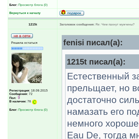
Блог:
Просмотр блога (0)
Вернуться к началу
1215t
Заголовок сообщения:
Re: Чем пахнут мужчины?
fenisi писал(а):
Решила остаться
1215t писал(а):
Естественный з
прельщает, но 
Регистрация:
18.09.2015
Сообщения:
72
достаточно силь
Пол:
В наличии:
76
намазать его по
Блог:
Просмотр блога (0)
немного хороше
Eau De, тогда м