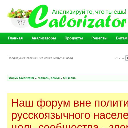
Главная
Анализаторы
Продукты
Рецепты
Витам
Предыдущее посещение: менее минуты назад
Стиль:
Форум Calorizator
»
Любовь, семья
»
Он и она
Наш форум вне полити
русскоязычного насел
цель сообщества - здо