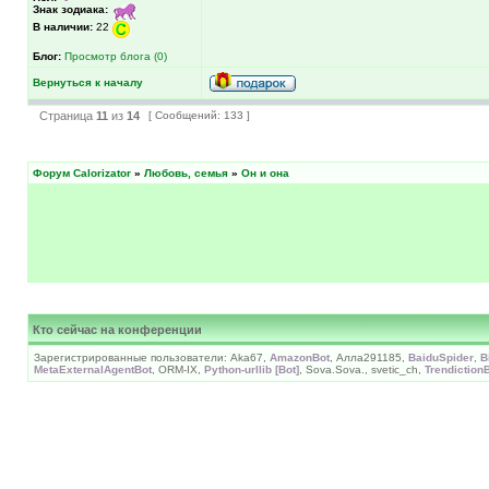
Знак зодиака:
В наличии:
22
Блог:
Просмотр блога (0)
Вернуться к началу
Страница
11
из
14
[ Сообщений: 133 ]
Форум Calorizator
»
Любовь, семья
»
Он и она
Кто сейчас на конференции
Зарегистрированные пользователи: Aka67,
AmazonBot
, Алла291185,
BaiduSpider
,
B
MetaExternalAgentBot
, ORM-IX,
Python-urllib [Bot]
, Sova.Sova., svetic_ch,
Trendiction