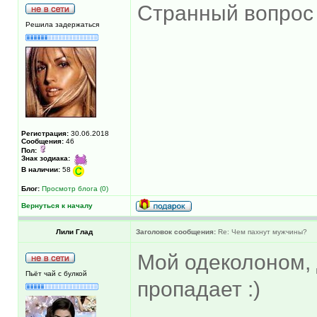
Странный вопрос 
Решила задержаться
Регистрация:
30.06.2018
Сообщения:
46
Пол:
Знак зодиака:
В наличии:
58
Блог:
Просмотр блога (0)
Вернуться к началу
Лили Глад
Заголовок сообщения:
Re: Чем пахнут мужчины?
Мой одеколоном, 
Пьёт чай с булкой
пропадает :)