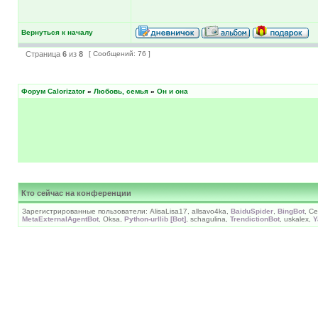
Вернуться к началу
Страница
6
из
8
[ Сообщений: 76 ]
Форум Calorizator
»
Любовь, семья
»
Он и она
Кто сейчас на конференции
Зарегистрированные пользователи: AlisaLisa17, allsavo4ka,
BaiduSpider
,
BingBot
, С
MetaExternalAgentBot
, Oksa,
Python-urllib [Bot]
, schagulina,
TrendictionBot
, uskalex,
Y