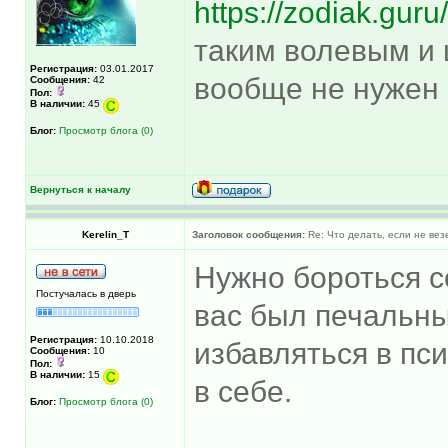
https://zodiak.guru
таким волевым и
Регистрация:
03.01.2017
вообще не нужен 
Сообщения:
42
Пол:
В наличии:
45
Блог:
Просмотр блога (0)
Вернуться к началу
Kerelin_T
Заголовок сообщения:
Re: Что делать, если не вез
Нужно бороться с
Постучалась в дверь
вас был печальны
Регистрация:
10.10.2018
избавляться в пс
Сообщения:
10
Пол:
В наличии:
15
в себе.
Блог:
Просмотр блога (0)