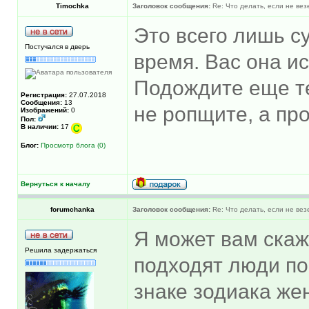
Timochka
Заголовок сообщения:
Re: Что делать, если не вез
Это всего лишь с
Постучался в дверь
время. Вас она и
Подождите еще те
Регистрация:
27.07.2018
Сообщения:
13
не ропщите, а пр
Изображений:
0
Пол:
В наличии:
17
Блог:
Просмотр блога (0)
Вернуться к началу
forumchanka
Заголовок сообщения:
Re: Что делать, если не вез
Я может вам скаж
Решила задержаться
подходят люди по 
знаке зодиака ж