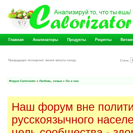
Главная
Анализаторы
Продукты
Рецепты
Витам
Предыдущее посещение: менее минуты назад
Стиль:
Форум Calorizator
»
Любовь, семья
»
Он и она
Наш форум вне полити
русскоязычного насел
цель сообщества - здо