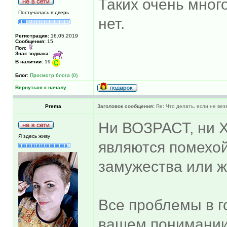
Таких очень много
Постучалась в дверь
нет.
Регистрация:
16.05.2019
Сообщения:
15
Пол:
Знак зодиака:
В наличии:
19
Блог:
Просмотр блога (0)
Вернуться к началу
Prema
Заголовок сообщения:
Re: Что делать, если не вез
Ни ВОЗРАСТ, ни
Я здесь живу
являются помехой
замужества или 
Все проблемы в г
вашем понимании