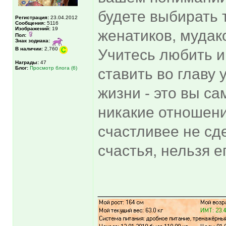
будете выбирать т
Регистрация:
23.04.2012
Сообщения:
5116
Изображений:
19
женатиков, мудако
Пол:
Знак зодиака:
В наличии:
2,760
Учитесь любить и
Награды:
47
Блог:
Просмотр блога (6)
ставить во главу 
жизни - это вы са
никакие отношения
счастливее не сд
счастья, нельзя е
______________