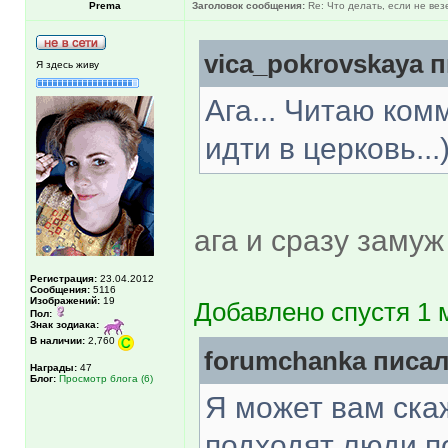
Prema
Заголовок сообщения:
Re: Что делать, если не вез
vica_pokrovskaya п
Я здесь живу
Ага... Читаю ко
идти в церковь...
ага и сразу замуж 
Регистрация:
23.04.2012
Сообщения:
5116
Изображений:
19
Добавлено спустя 1 
Пол:
Знак зодиака:
В наличии:
2,760
forumchanka писал
Награды:
47
Блог:
Просмотр блога (6)
Я может вам ска
подходят люди по