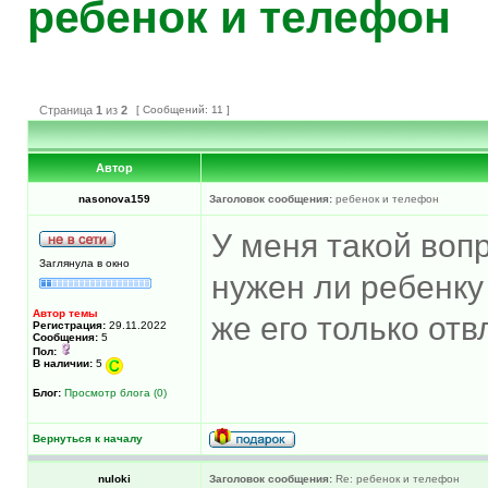
ребенок и телефон
Страница
1
из
2
[ Сообщений: 11 ]
Автор
nasonova159
Заголовок сообщения:
ребенок и телефон
У меня такой воп
Заглянула в окно
нужен ли ребенку
Автор темы
же его только отв
Регистрация:
29.11.2022
Сообщения:
5
Пол:
В наличии:
5
Блог:
Просмотр блога (0)
Вернуться к началу
nuloki
Заголовок сообщения:
Re: ребенок и телефон