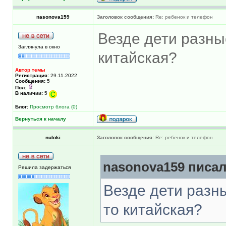
nasonova159
Заголовок сообщения:
Re: ребенок и телефон
Везде дети разные
Заглянула в окно
китайская?
Автор темы
Регистрация:
29.11.2022
Сообщения:
5
Пол:
В наличии:
5
Блог:
Просмотр блога (0)
Вернуться к началу
nuloki
Заголовок сообщения:
Re: ребенок и телефон
nasonova159 писал
Решила задержаться
Везде дети разны
то китайская?