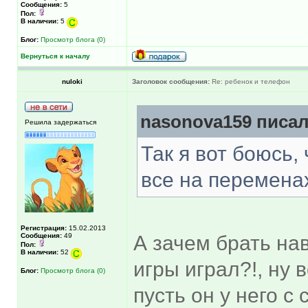
Сообщения:
5
Пол:
В наличии:
5
Блог:
Просмотр блога (0)
Вернуться к началу
nuloki
Заголовок сообщения:
Re: ребенок и телефон
nasonova159 писал
Решила задержаться
Так я вот боюсь, 
все на переменах
Регистрация:
15.02.2013
Сообщения:
49
А зачем брать на
Пол:
В наличии:
52
игры играл?!, ну 
Блог:
Просмотр блога (0)
пусть он у него с