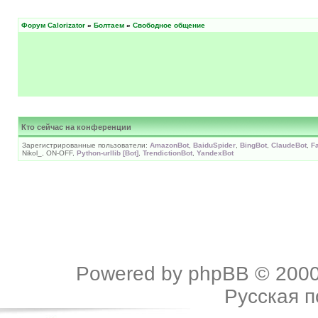
Форум Calorizator
»
Болтаем
»
Свободное общение
Кто сейчас на конференции
Зарегистрированные пользователи:
AmazonBot
,
BaiduSpider
,
BingBot
,
ClaudeBot
,
F
Nikol_, ON-OFF,
Python-urllib [Bot]
,
TrendictionBot
,
YandexBot
Powered by
phpBB
© 2000
Русская 