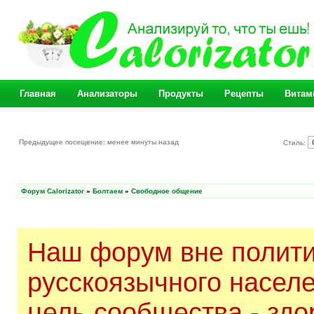
Главная
Анализаторы
Продукты
Рецепты
Витам
Предыдущее посещение: менее минуты назад
Стиль:
Форум Calorizator
»
Болтаем
»
Свободное общение
Наш форум вне полити
русскоязычного насел
цель сообщества - здо