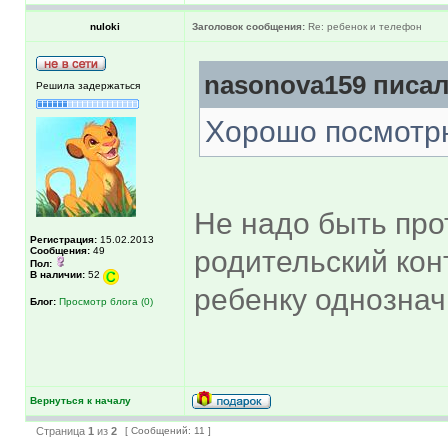
nuloki
Заголовок сообщения:
Re: ребенок и телефон
nasonova159 писал
Решила задержаться
Хорошо посмотрю.
Не надо быть про
Регистрация:
15.02.2013
Сообщения:
49
родительский кон
Пол:
В наличии:
52
ребенку однознач
Блог:
Просмотр блога (0)
Вернуться к началу
Страница
1
из
2
[ Сообщений: 11 ]