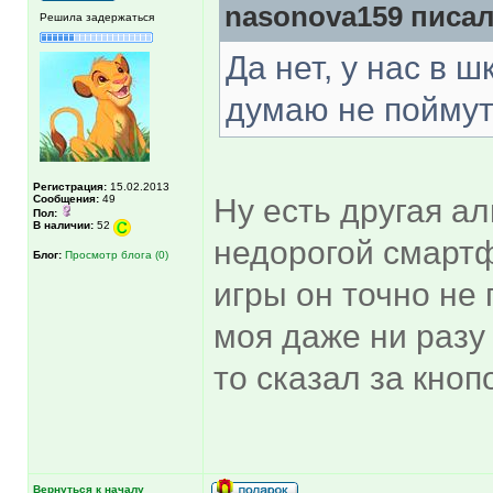
nasonova159 писал
Решила задержаться
Да нет, у нас в 
думаю не поймут,
Регистрация:
15.02.2013
Сообщения:
49
Ну есть другая а
Пол:
В наличии:
52
недорогой смартф
Блог:
Просмотр блога (0)
игры он точно не 
моя даже ни разу 
то сказал за кно
Вернуться к началу