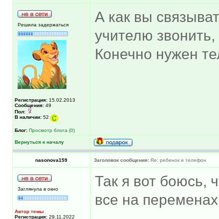
А как вы связыва
Решила задержаться
учителю звонить,
Конечно нужен т
Регистрация:
15.02.2013
Сообщения:
49
Пол:
В наличии:
52
Блог:
Просмотр блога (0)
Вернуться к началу
nasonova159
Заголовок сообщения:
Re: ребенок и телефон
Так я вот боюсь, 
Заглянула в окно
все на переменах 
Автор темы
Регистрация:
29.11.2022