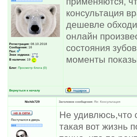
применяются, чт
консультация вр
дешевле обходит
онлайн произве
Регистрация:
08.10.2018
состояния зубов
Сообщения:
16
Пол:
Знак зодиака:
моменты показы
В наличии:
19
Блог:
Просмотр блога (0)
Вернуться к началу
Nichik729
Заголовок сообщения:
Re: Консультация
Не удивлюсь,что 
Постучался в дверь
такая вот жизнь 