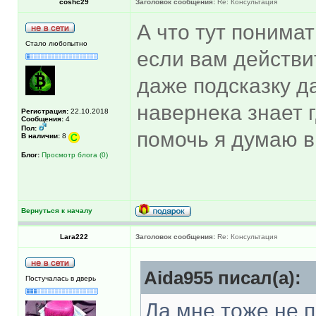
coshc29
Заголовок сообщения:
Re: Консультация
А что тут понима
Стало любопытно
если вам действи
даже подсказку да
навернека знает г
Регистрация:
22.10.2018
Сообщения:
4
Пол:
помочь я думаю в
В наличии:
8
Блог:
Просмотр блога (0)
Вернуться к началу
Lara222
Заголовок сообщения:
Re: Консультация
Aida955 писал(а):
Постучалась в дверь
Да мне тоже не п