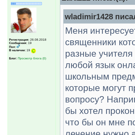
wladimir1428 писа
Меня интересует
священники кот
Регистрация:
26.08.2018
Сообщения:
19
Пол:
В наличии:
19
разные учителя
Блог:
Просмотр блога (0)
любой язык онла
школьным предм
которые могут п
вопросу? Напри
бы хотел прокон
что бы он мне п
лечение нужно а