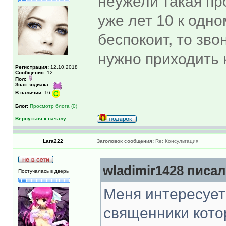
неужели такая пр
уже лет 10 к одно
беспокоит, то зв
нужно приходить к
Регистрация:
12.10.2018
Сообщения:
12
Пол:
Знак зодиака:
В наличии:
16
Блог:
Просмотр блога (0)
Вернуться к началу
Lara222
Заголовок сообщения:
Re: Консультация
wladimir1428 писал
Постучалась в дверь
Меня интересует 
священники кото