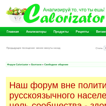
Главная
Анализаторы
Продукты
Рецепты
Витам
Предыдущее посещение: менее минуты назад
Стиль:
Форум Calorizator
»
Болтаем
»
Свободное общение
Наш форум вне полити
русскоязычного насел
цель сообщества - здо