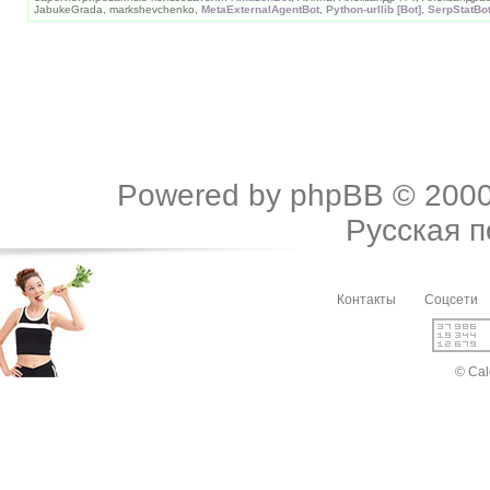
JabukeGrada, markshevchenko,
MetaExternalAgentBot
,
Python-urllib [Bot]
,
SerpStatBo
Powered by
phpBB
© 2000
Русская 
Контакты
Соцсети
© Cal