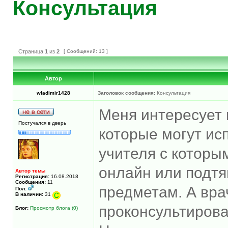
Консультация
Страница
1
из
2
[ Сообщений: 13 ]
Автор
wladimir1428
Заголовок сообщения:
Консультация
Меня интересует 
Постучался в дверь
которые могут ис
учителя с которы
онлайн или подтя
Автор темы
Регистрация:
16.08.2018
Сообщения:
11
предметам. А вра
Пол:
В наличии:
31
проконсультирова
Блог:
Просмотр блога (0)