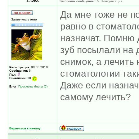
Aida955
Заголовок сообщения:
Re: Консультация
Да мне тоже не по
Заглянула в окно
равно в стоматол
назначат. Помню 
зуб посылали на 
снимок, а лечить 
Регистрация:
08.08.2018
стоматологии таки
Сообщения:
6
Пол:
В наличии:
10
Даже если назнач
Блог:
Просмотр блога (0)
самому лечить?
Вернуться к началу