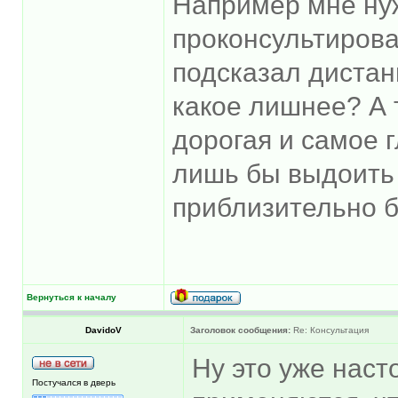
Например мне нуж
проконсультирова
подсказал дистан
какое лишнее? А 
дорогая и самое г
лишь бы выдоить и
приблизительно бу
Вернуться к началу
DavidoV
Заголовок сообщения:
Re: Консультация
Ну это уже нас
Постучался в дверь