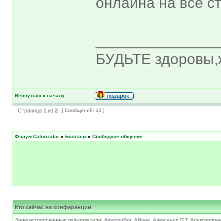
онлайна на все с
______________
БУДЬТЕ здоровы,
Вернуться к началу
Страница
1
из
2
[ Сообщений: 13 ]
Форум Calorizator
»
Болтаем
»
Свободное общение
Кто сейчас на конференции
Зарегистрированные пользователи:
AmazonBot
, АИнна, Александр П Т, Александр