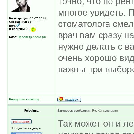
точно, что по ре
многое увидеть. 
Регистрация:
25.07.2018
стоматолога смел
Сообщения:
16
Пол:
В наличии:
21
врач вам сразу н
Блог:
Просмотр блога (0)
нужно делать с в
очень хорошо вид
важны при выбор
Вернуться к началу
Feloghma
Заголовок сообщения:
Re: Консультация
Так может он и л
Постучалась в дверь