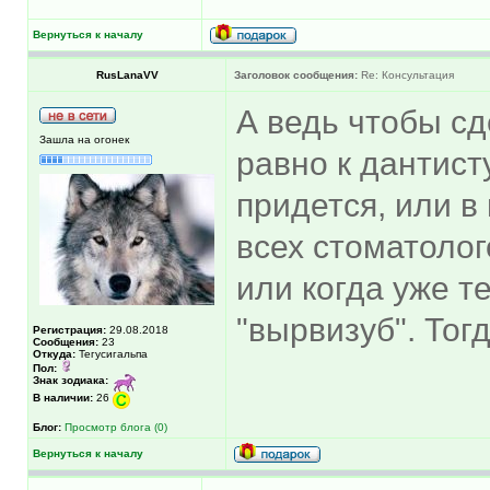
Вернуться к началу
RusLanaVV
Заголовок сообщения:
Re: Консультация
А ведь чтобы сд
Зашла на огонек
равно к дантист
придется, или в
всех стоматолог
или когда уже те
"вырвизуб". Тог
Регистрация:
29.08.2018
Сообщения:
23
Откуда:
Тегусигальпа
Пол:
Знак зодиака:
В наличии:
26
Блог:
Просмотр блога (0)
Вернуться к началу