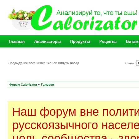
Главная
Анализаторы
Продукты
Рецепты
Витам
Предыдущее посещение: менее минуты назад
Стиль:
Форум Calorizator
»
Галереи
Наш форум вне полити
русскоязычного насел
цель сообщества - здо