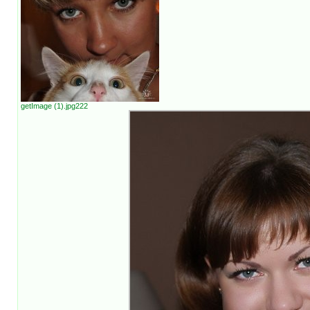
getImage (1).jpg222