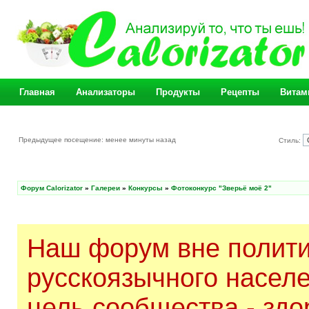
Главная
Анализаторы
Продукты
Рецепты
Витам
Предыдущее посещение: менее минуты назад
Стиль:
Форум Calorizator
»
Галереи
»
Конкурсы
»
Фотоконкурс "Зверьё моё 2"
Наш форум вне полити
русскоязычного насел
цель сообщества - здо