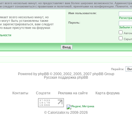
ет всего несколько минут, но предоставляет вам более широкие возможности. Администр
м следует ознакомиться с правилами и политикой, принятыми на конференции. Помните, ч
Имя пользователя:
мает всего несколько минут, но
Регистр
 могут быть установлены также
Пароль:
м зарегистрироваться, вам следует
Забыли 
что ваше присутствие на форумах
Автом
льности
Скрыт
Перейти:
Powered by
phpBB
© 2000, 2002, 2005, 2007 phpBB Group
Русская поддержка phpBB
Контакты
Соцсети
Реклама на сайте
Карта форума
© Calorizator.ru 2008-2026