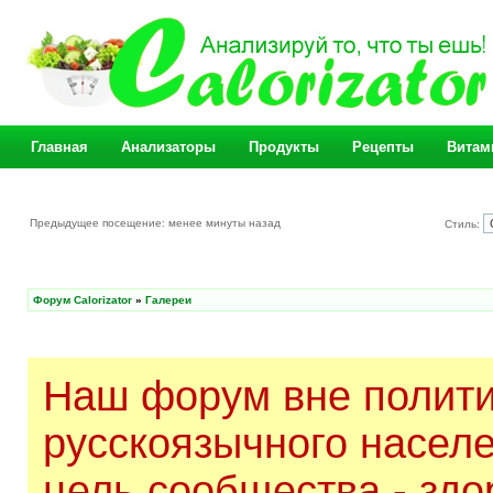
Главная
Анализаторы
Продукты
Рецепты
Витам
Предыдущее посещение: менее минуты назад
Стиль:
Форум Calorizator
»
Галереи
Наш форум вне полити
русскоязычного насел
цель сообщества - здо