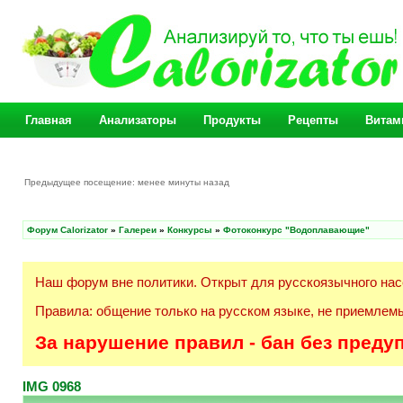
Главная
Анализаторы
Продукты
Рецепты
Витам
Предыдущее посещение: менее минуты назад
Форум Calorizator
»
Галереи
»
Конкурсы
»
Фотоконкурс "Водоплавающие"
Наш форум вне политики. Открыт для русскоязычного нас
Правила: общение только на русском языке, не приемлемы
За нарушение правил - бан без преду
IMG 0968