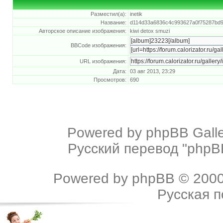
Разместил(а):
inetik
Название:
d114d33a6836c4c993627a0f75287bd
Авторское описание изображения:
kiwi detox smuzi
BBCode изображения:
URL изображения:
Дата:
03 авг 2013, 23:29
Просмотров:
690
Powered by
phpBB Galle
Русский перевод "phpBB
Powered by
phpBB
© 2000
Русская 