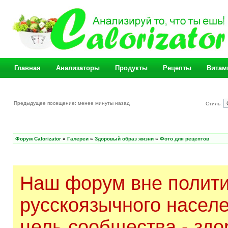
Главная
Анализаторы
Продукты
Рецепты
Витам
Предыдущее посещение: менее минуты назад
Стиль:
Форум Calorizator
»
Галереи
»
Здоровый образ жизни
»
Фото для рецептов
Наш форум вне полити
русскоязычного насел
цель сообщества - здо