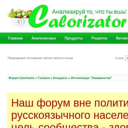
Главная
Анализаторы
Продукты
Рецепты
Витам
Предыдущее посещение: менее минуты назад
Стиль:
Форум Calorizator
»
Галереи
»
Конкурсы
»
Фотоконкурс "Алкоризатор"
Наш форум вне полити
русскоязычного насел
цель сообщества - здо