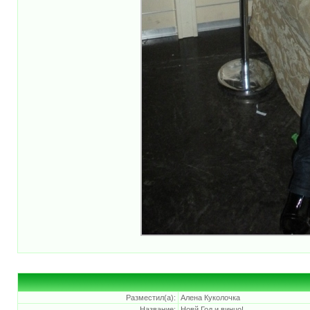
Разместил(а):
Алена Куколочка
Название:
Новй Год и винцо!