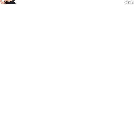
© Cal