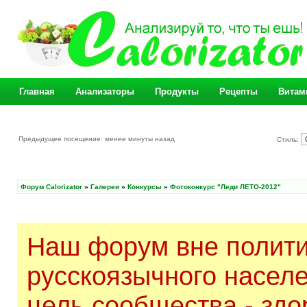
Главная
Анализаторы
Продукты
Рецепты
Витам
Предыдущее посещение: менее минуты назад
Стиль:
Форум Calorizator
»
Галереи
»
Конкурсы
»
Фотоконкурс "Леди ЛЕТО-2012"
Наш форум вне полити
русскоязычного насел
цель сообщества - здо