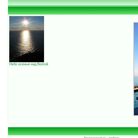
Небо осенью над Волгой
Разместил(а):
любовь-