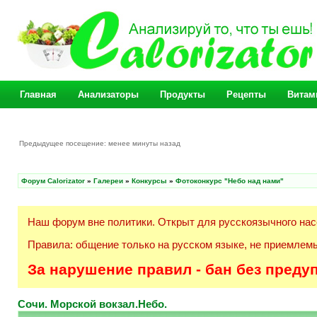
Главная
Анализаторы
Продукты
Рецепты
Витам
Предыдущее посещение: менее минуты назад
Форум Calorizator
»
Галереи
»
Конкурсы
»
Фотоконкурс "Небо над нами"
Наш форум вне политики. Открыт для русскоязычного нас
Правила: общение только на русском языке, не приемлемы
За нарушение правил - бан без преду
Сочи. Морской вокзал.Небо.