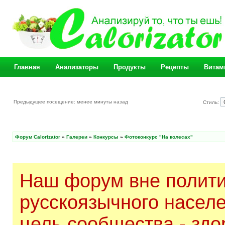
Главная
Анализаторы
Продукты
Рецепты
Витам
Предыдущее посещение: менее минуты назад
Стиль:
Форум Calorizator
»
Галереи
»
Конкурсы
»
Фотоконкурс "На колесах"
Наш форум вне полити
русскоязычного насел
цель сообщества - здо