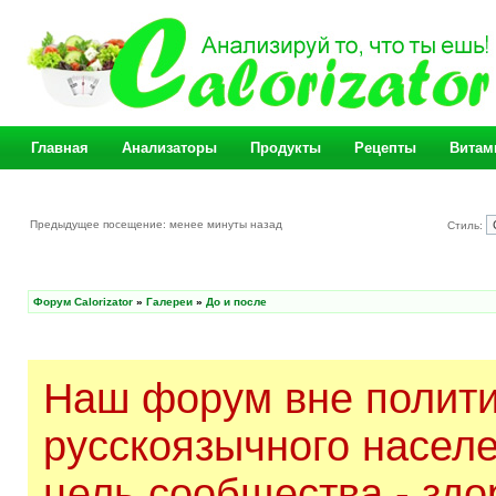
Главная
Анализаторы
Продукты
Рецепты
Витам
Предыдущее посещение: менее минуты назад
Стиль:
Форум Calorizator
»
Галереи
»
До и после
Наш форум вне полити
русскоязычного насел
цель сообщества - здо