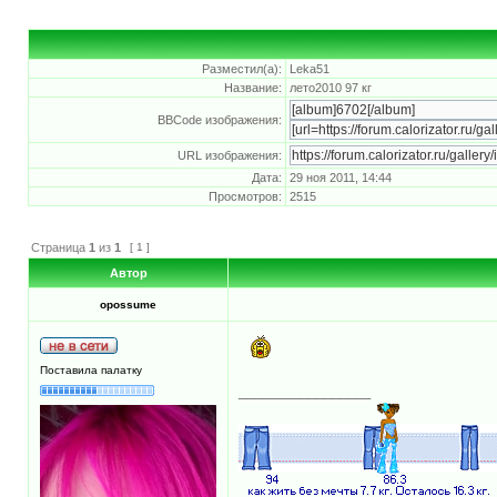
Разместил(а):
Leka51
Название:
лето2010 97 кг
BBCode изображения:
URL изображения:
Дата:
29 ноя 2011, 14:44
Просмотров:
2515
Страница
1
из
1
[ 1 ]
Автор
opossume
Поставила палатку
_________________