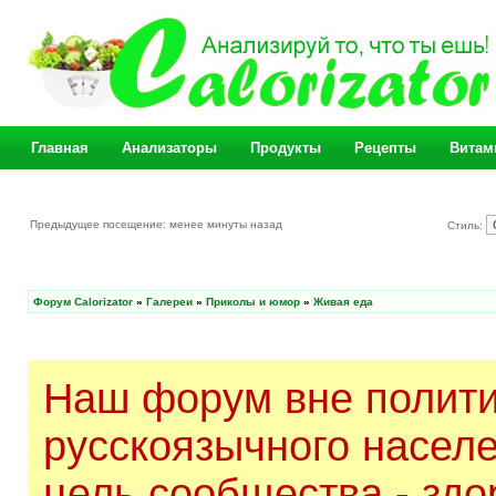
Главная
Анализаторы
Продукты
Рецепты
Витам
Предыдущее посещение: менее минуты назад
Стиль:
Форум Calorizator
»
Галереи
»
Приколы и юмор
»
Живая еда
Наш форум вне полити
русскоязычного насел
цель сообщества - здо