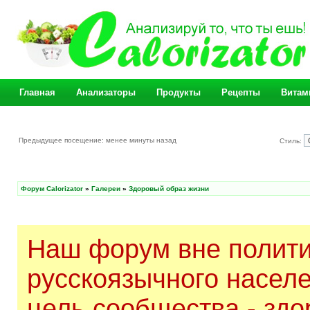
Главная
Анализаторы
Продукты
Рецепты
Витам
Предыдущее посещение: менее минуты назад
Стиль:
Форум Calorizator
»
Галереи
»
Здоровый образ жизни
Наш форум вне полити
русскоязычного насел
цель сообщества - здо