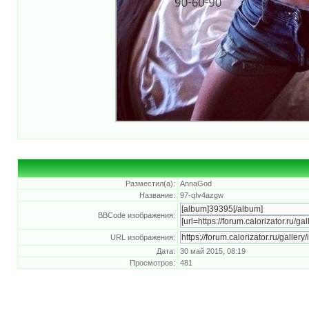
Разместил(а):
AnnaGod
Название:
97-qIv4azgw
BBCode изображения:
URL изображения:
Дата:
30 май 2015, 08:19
Просмотров:
481