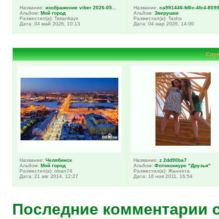
Название:
изображение viber 2026-05...
Название:
ca991446-fd0c-4fc4-8099-
Альбом:
Мой город
Альбом:
Зверушки
Разместил(а): Tatiankays
Разместил(а): Tasha
Дата: 04 май 2026, 10:13
Дата: 04 мар 2026, 14:00
Случ
Название:
Челябинск
Название:
z 2dd90ba7
Альбом:
Мой город
Альбом:
Фотоконкурс "Друзья"
Разместил(а): olsan74
Разместил(а): Жаннета
Дата: 21 авг 2014, 12:27
Дата: 16 ноя 2011, 16:54
Последние комментарии 