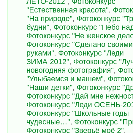
ЛЕТО-2012"
,
Фотоконкурс
"Естественная красота"
,
Фоток
"На природе"
,
Фотоконкурс "Т
будни"
,
Фотоконкурс "Небо на
Фотоконкурс "Не женское дел
Фотоконкурс "Сделано своими
руками"
,
Фотоконкурс "Леди
ЗИМА-2012"
,
Фотоконкурс "Лу
новогодняя фотография"
,
Фот
"Улыбаемся и машем"
,
Фотоко
"Наши детки"
,
Фотоконкурс "Д
Фотоконкурс "Дай мне нежнос
Фотоконкурс "Леди ОСЕНЬ-20
Фотоконкурс "Школьные годы
чудесные…"
,
Фотоконкурс "Пр
Фотоконкурс "Зверьё моё 2"
,