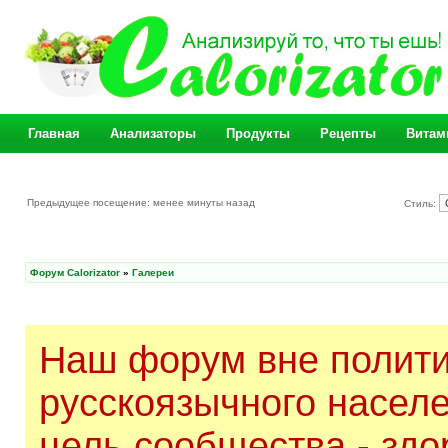
Главная
Анализаторы
Продукты
Рецепты
Витам
Предыдущее посещение: менее минуты назад
Стиль:
Форум Calorizator
»
Галереи
Наш форум вне полити
русскоязычного насел
цель сообщества - здо