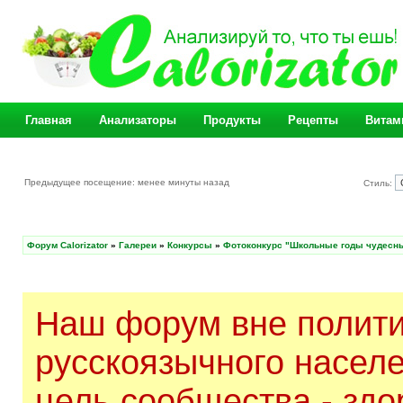
Главная
Анализаторы
Продукты
Рецепты
Витам
Предыдущее посещение: менее минуты назад
Стиль:
Форум Calorizator
»
Галереи
»
Конкурсы
»
Фотоконкурс "Школьные годы чудес
Наш форум вне полити
русскоязычного насел
цель сообщества - здо