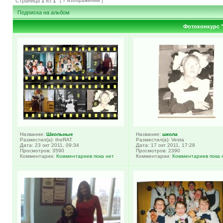
Страница
1
из
1
[ 7 изображений ]
Подписка на альбом
Фотоконкурс 
Название:
Школьные
Название:
школа
Разместил(а): theRAT
Разместил(а): Vesta
Дата: 23 окт 2011, 09:34
Дата: 17 окт 2011, 17:28
Просмотров: 3590
Просмотров: 2390
Комментарии:
Комментариев пока нет
Комментарии:
Комментариев пока 