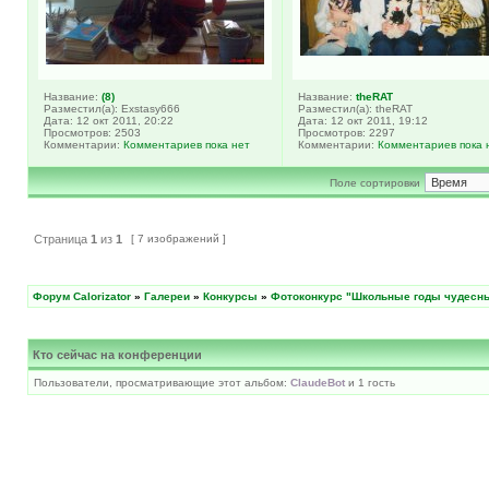
Название:
(8)
Название:
theRAT
Разместил(а): Exstasy666
Разместил(а): theRAT
Дата: 12 окт 2011, 20:22
Дата: 12 окт 2011, 19:12
Просмотров: 2503
Просмотров: 2297
Комментарии:
Комментариев пока нет
Комментарии:
Комментариев пока 
Поле сортировки
Страница
1
из
1
[ 7 изображений ]
Форум Calorizator
»
Галереи
»
Конкурсы
»
Фотоконкурс "Школьные годы чудес
Кто сейчас на конференции
Пользователи, просматривающие этот альбом:
ClaudeBot
и 1 гость