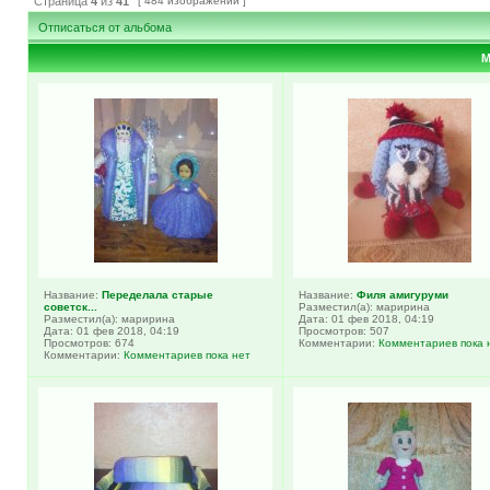
Страница
4
из
41
[ 484 изображений ]
Отписаться от альбома
М
Название:
Переделала старые
Название:
Филя амигуруми
советск...
Разместил(а): маририна
Разместил(а): маририна
Дата: 01 фев 2018, 04:19
Дата: 01 фев 2018, 04:19
Просмотров: 507
Просмотров: 674
Комментарии:
Комментариев пока 
Комментарии:
Комментариев пока нет