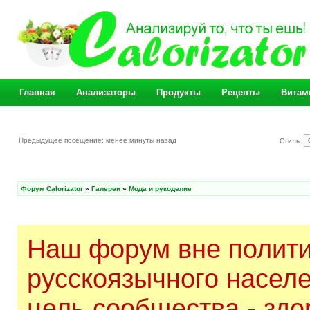
Главная
Анализаторы
Продукты
Рецепты
Витам
Предыдущее посещение: менее минуты назад
Стиль:
Форум Calorizator
»
Галереи
»
Мода и рукоделие
Наш форум вне полити
русскоязычного насел
цель сообщества - здо