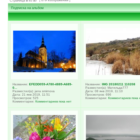
Страница
8
из
57
[ 679 изображений ]
Подписка на альбом
Название:
EFEDD059-A780-4889-A689-
Название:
IMG 20180211 110208
0...
Разместил(а): Матильда777
Разместил(а): jana smirnova
Дата: 08 янв 2019, 11:10
Дата: 21 янв 2019, 11:51
Просмотров: 696
Просмотров: 525
Комментарии:
Комментариев пока 
Комментарии:
Комментариев пока нет