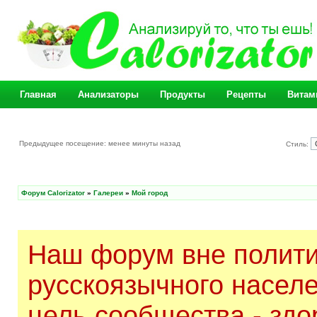
Главная
Анализаторы
Продукты
Рецепты
Витам
Предыдущее посещение: менее минуты назад
Стиль:
Форум Calorizator
»
Галереи
»
Мой город
Наш форум вне полити
русскоязычного насел
цель сообщества - здо